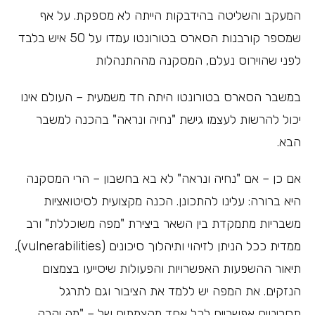
המעקב והשליטה בהידבקות הייתה לא מספקת. על אף
שמספר קורבנות הסארס בטורונטו עמדו על 50 איש בלבד
לפני שהוירוס נעלם, המסקנה מההתנהלות
במשבר הסארס בטורונטו היתה חד משמעית – העולם אינו
יכול להרשות לעצמו גישת "נחיה ונראה" בהכנה למשבר
הבא.
אם כן – אם "נחיה ונראה" לא בא בחשבון – הרי המסקנה
היא ברורה: עלינו להתכונן. הכנה מקצועית לסיטואציות
משבריות מתמקדת בין השאר ביצירת "מפה משוכללת" ורב
ממדית ככל הניתן לזיהוי ותיהלוך סיכונים (vulnerabilities),
תיאור ההשפעות האפשרויות והפעולות שיסייעו בצמצום
הנזקים. את המפה יש ללמד את הציבור וגם לתרגל
תסריטים אפשריים לכל אחד מהצמתים של – "מה יקרה