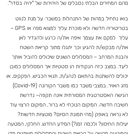
מהם המחירים הבלתי נסבלים של היהירות של "יהיה בסדר".
בואו נתחיל במהות של התנהלות במשבר: על מנת לנווט
בטריטוריה חדשה ולא מוכרת עליך למצוא מפה או GPS –
עליך למקם את עצמך איפה את/ה כרגע ולהגדיר לאן
את/ה מבקש/ת להגיע וכך יתגלו מתוך קריאת השטח
והבנת המרחב – המסלולים השונים שיכולים להוביל אותך
ליעד. במצב כזה הנקודות הן סטטיות אך המסלולים כמובן
יכולים להשתנות בהתאם לנהג/ת, תנאי הכביש, הפקקים, או
מזג האויר. במצבי משבר כמו משבר הקורונה (Covid-19)
הגישה האסטרטגית המסורתית אינה תקפה– נדרשת
חשיבה חדשה. המיקום הנוכחי לא ברור, המיקום הרצוי עוד
לא נראה באופק (מהי תמונת הסיום? מוטציות חדשות?
יעילות החיסון? ולכמה זמן?) המידע החדש, החלקי, המטעה
והמוטעה מקשה על קריאת השטח והמסלולים משתנים מדי