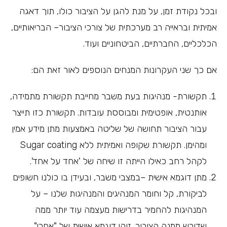
ובכל נקודת זמן, על מנת להגן על הציבור כולו, תוך דאגה
אמיתית ובראייה רב מערכתית של צורכי הציבור– הבריאותיים,
הכלכליים, החברתיים, הביטחוניים ועוד.
אם כך שני העקרונות המנחים הנוספים לאור זאת הם:
תקשורת- מנהיגות בעת משבר מחייבת תקשורת מתמידה,
אותנטית, אופטימית ומבוססת עובדות. תקשורת כזו תייצר
עבור הציבור תחושה של שליטה באמצעות מתן מידע אמין
ומהימן. תקשורת שקופה ואמיתית ללא Sugar coating
לקהל רחב כאילו הייתה זו שיחה של 'אחד על אחד'.
מתן דוגמא אישית –במצבי משבר, ובעידן בו כולנו חשופים
לביקורת, קל וחומר המנהיגים והמנהיגות שלנו – על
המנהיגות להחמיר בדרישות מעצמה עוד יותר ממה
שדורש ממנה הציבור. זוהי דוגמא אישית של "אחרי"