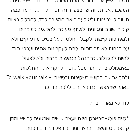
הללו כשאין יעד ברור או מפה מפורטת מוכנה מראש לניהול
המשבר, אני תקווה שהמצפן הזה יזכיר ולו חלקית עד כמה
חשוב לייצר צוות ולא לעבור את המשבר לבד, להכליל בצוות
קולות שונים ומגוונים, לשתף פעולה, להקשיב למומחים
ולמערכות קיימות, לקבל החלטות על בסיס מידע קיים ולא
על הנחות לא מבוססות, לתת לעקרונות אתיים וערכי יסוד
להיות למגדלור, להתנהל בגמישות מרבית ולא לפעול
באימפולסיביות ויותר מכל לזכור לתקף את ההחלטות
ולתקשר את הקושי בשקיפות ורגישות ו- To walk your talk
באופן שמאפשר גם לאחרים ללכת בדרכך.
עוד לא מאוחר מדי.
*גנית פולג-ספארק הינה יועצת אישית וארגונית למשא ומתן,
קונפליקט ומשבר. מרצה ומנהלת אקדמית בתוכנית