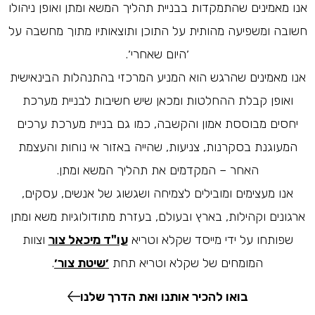
אנו מאמינים שהתמקדות בבניית תהליך המשא ומתן ואופן ניהולו
חשובה ומשפיעה מהותית על התוכן ותוצאותיו מתוך מחשבה על
׳היום שאחרי׳.
אנו מאמינים שהרגש הוא המניע המרכזי בהתנהלות הבינאישית
ואופן קבלת ההחלטות ומכאן שיש חשיבות לבניית מערכת
יחסים מבוססת אמון והקשבה, כמו גם בניית מערכת ערכים
המעוגנת בסקרנות, צניעות, שהייה באזור אי נוחות והעצמת
האחר – המקדמים את תהליך המשא ומתן.
אנו מעצימים ומובילים לצמיחה ושגשוג של אנשים, עסקים,
ארגונים וקהילות, בארץ ובעולם, בעזרת מתודולוגיות משא ומתן
שפותחו על ידי מייסד שקלא וטריא
עו"ד מיכאל צור
וצוות
המומחים של שקלא וטריא תחת
׳
שיטת צור׳
.
בואו להכיר אותנו ואת הדרך שלנו