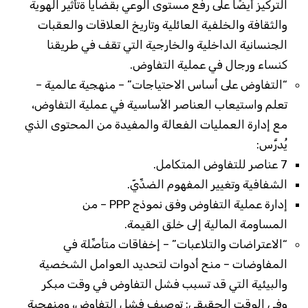
التركيز أيضًا على رفع مستوى الوعي بقضايا ةتأثير الهوية
والثقافة والخلفية العائلية وتاريخ العلاقات والعقبات
الجنسانية الداخلية والخارجية التي تقف في طريقنا
كنساء ورجال في عملية التفاوض.
“التفاوض على أساس الاحتياجات” – منهجية عالمية –
تعلم واستيعاب العناصر الأساسية في عملية التفاوض،
مع إدارة العمليات الفعالة والمفيدة من المحتوى الذي
يُدرَّس:
7 عناصر للتفاوض المتكامل.
الشفافية وتغيير المفهوم الضدِّيّ.
إدارة عملية التفاوض وفق نموذج PPP – من
المساومة المالية إلى خلق القيمة.
“الاعتراضات والتلاعبات” – إخفاقات متأصِّلة في
المفاوضات – منح أدوات لتحديد العوامل الشخصية
والبيئية التي قد تسبب فشل التفاوض في وقت مبكر
وفي الوقت الحقيقي: توصيف فشل التفاوض، ومنهجية