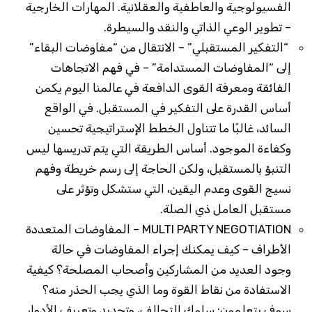
الفسيولوجية والعاطفية والعقلانية. المهارات الخارجية
– تطوير الوعي الذاتي والنقد والسيطرة.
“التفكير المستقبلي” – الانتقال من “مفاوضات البقاء”
إلى “المفاوضات المستدامة” – في فهم الاتجاهات
الفائقة ومعرفة القوى الدافعة في عالمنا اليوم يكمن
أساس القدرة على التفكير في المستقبل. في الواقع
السائد، غالبًا ما تتناول الخطط الإستراتيجية تحسين
وكفاءة الموجود. أساس الطريقة التي يتم تدريسها ليس
التنبؤ بالمستقبل، ولكن الحاجة إلى رسم خريطة وفهم
نسيج القوى وعدم اليقين، التي ستشكل وتؤثر على
مستقبل العامل ذي الصلة.
MULTI PARTY NEGOTIATION – المفاوضات المتعددة
الأطراف – كيف يمكنك إجراء المفاوضات في حالة
وجود العديد من المشاركين وأصحاب المصلحة؟ كيفية
الاستفادة من نقاط القوة وما الذي يجب الحذر منه؟
سوف يتعلمون: سلوك التحالف، وتحديد وتعريف الأدوار