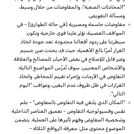
"المحادثات الصعبة"، والمفاوضات من خلال وسيط،
ومسألة التفويض.
مفاوضات حاسمة ومصيرية (في حالة الطوارئ) – في
المواقف العصيبة، تؤثر علينا قوى خارجية وتكون
سيطرتنا على ردود أفعالنا محدودة. تعد جودة اتخاذ
القرار أمرًا بالغ الأهمية، حيث قد يحدث ضرر جسيم
وغير قابل للإصلاح في بعض الأحيان للمصالح والعلاقة
والأشخاص المعنيين. سوف تُدرَّس المواضيع التالية:
التفاوض في الأزمات، وإجراء تقييم للمخاطر، واتخاذ
القرارات في ظل ظروف عدم اليقين، وعواقب "اليوم
التالي".
"المكان الذي يلتقي فيه التفاوض بالمفاوض" – علم
نفس وفسيولوجية التفاوض – تعميق العناصر الداخلية
وشخصية المفاوض وفهم تأثيرها على العملية. يتضمن
الموضوع محتوى مثل: معرفة الروافع الثلاثة –