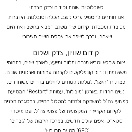
לאוכלוסיות שונות וקידום צדק חברתי.
אנו חותרים להטמיע ערכי קשב, הכלה וסובלנות, הידברות
מכובדת ומכבדת, קידום שיח משלב המביא בחשבון את היום
שאחרי, ובכך לשפר את אקלים השיח הציבורי .
קידום שוויון, צדק ושלום
צוות שקלא וטריא מנחה ומלווה ומייעץ, לאורך שנים, בתחומי
משא ומתן וניהול קונפליקטים לקרנות עמותות וארגונים שונים,
כמו קרן "הישג", למלגות לימודים לחיילים בודדים משוחררים,
נשים חרדיות בארגון "מובילות", עמותת "Restart" המסייעת
לפצועי צה"ל להשתקם ולחזור למסלול החיים, במסגרת תכנית
לקידום הקריירה המקצועית של פצועי צה"ל, ועם מייסדי
סטארט-אפים עולים חדשים, במרכז היזמות של "גבהים"
(GEC) מטעם קרן רש"י.