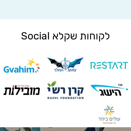
לקוחות שקלא Social
לקוחות מספרים
היה לי העונג והפריבילגיה לעבוד עם גנית פולג-ספארק משקלא
וטריא במהלך השנים האחרונות בתפקידי כראש מרכז היזמות של
גבהים (GEC). גנית העניקה ממירצה, זמנה ומומחיותה כמרצה
ומנטורית בתחומי משא ומתן וניהול קונפליקטים ליחידים וארגונים.
יחד עם הנדיבות, האמפתיה, כישורי התקשורת והרגישות שלה, גנית
מעוררת השראה ומעצימה את כל מי שהיא מקיימת איתם