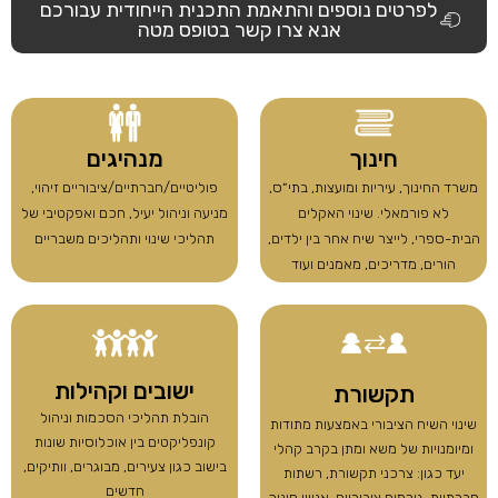
לפרטים נוספים והתאמת התכנית הייחודית עבורכם
אנא צרו קשר בטופס מטה
חינוך
מנהיגים
משרד החינוך, עיריות ומועצות, בתי״ס,
פוליטיים/חברתיים/ציבוריים זיהוי,
לא פורמאלי. שינוי האקלים
מניעה וניהול יעיל, חכם ואפקטיבי של
הבית-ספרי, לייצר שיח אחר בין ילדים,
תהליכי שינוי ותהליכים משבריים
הורים, מדריכים, מאמנים ועוד
ישובים וקהילות
תקשורת
הובלת תהליכי הסכמות וניהול
שינוי השיח הציבורי באמצעות מתודות
קונפליקטים בין אוכלוסיות שונות
ומיומנויות של משא ומתן בקרב קהלי
בישוב כגון צעירים, מבוגרים, וותיקים,
יעד כגון: צרכני תקשורת, רשתות
חדשים
חברתיות, גורמים ציבוריים, אנשי חינוך